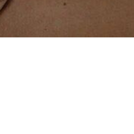
Divierteteligando
Sala de chat
/
Nueva sala de chat, online y accesible
Encuentra solteros jóvenes y amigables en nuestras nuevas
salas de chat de Divierteteligando.com. Nuestra sala online de
chat público para solteros te permite crear relaciones y
encontrar un nuevo amor rápidamente. Ofrecemos acceso
rápido y fácil para hablar con otros y nos dedicamos a hacer
que la experiencia de las citas sea más fácil para ti. ¿Buscando
el amor? o ¿quieres algo de atención? ¡Podemos ayudarte!
Este chat online es la forma perfecta para hacer amigos sin las
molestias de tener que encontrarlos primero. ¡Ese es nuestro
trabajo! Solo tienes que registrarte, dar algunos detalles y
haremos lo posible para encontrar tu pareja ideal. Podrás